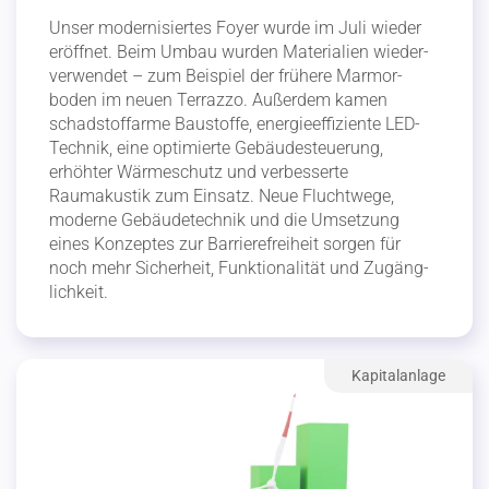
Unser moder­ni­siertes Foyer wurde im Juli wieder
eröffnet. Beim Umbau wurden Materialien wieder­
ver­wendet – zum Beispiel der frühere Marmor­
boden im neuen Terrazzo. Außerdem kamen
schad­stoffarme Baustoffe, energie­ef­fi­ziente LED-
Technik, eine optimierte Gebäu­de­steuerung,
erhöhter Wärme­schutz und verbes­serte
Raumakustik zum Einsatz. Neue Fluchtwege,
moderne Gebäu­de­technik und die Umsetzung
eines Konzeptes zur Barrie­re­freiheit sorgen für
noch mehr Sicherheit, Funktio­na­lität und Zugäng­
lichkeit.