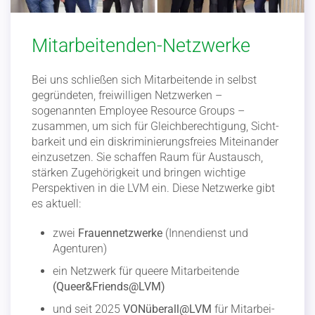
Mitarbeitenden-Netzwerke
Bei uns schließen sich Mitar­bei­tende in selbst
gegrün­deten, freiwil­ligen Netzwerken –
sogenannten Employee Resource Groups –
zusammen, um sich für Gleich­be­rech­tigung, Sicht­
barkeit und ein diskri­mi­nie­rungs­freies Mitein­ander
einzu­setzen. Sie schaffen Raum für Austausch,
stärken Zugehö­rigkeit und bringen wichtige
Perspek­tiven in die LVM ein. Diese Netzwerke gibt
es aktuell:
zwei
Frauen­netz­werke
(Innen­dienst und
Agenturen)
ein Netzwerk für queere Mitar­bei­tende
(Queer&Friends@LVM)
und seit 2025
VONüberall@LVM
für Mitar­bei­