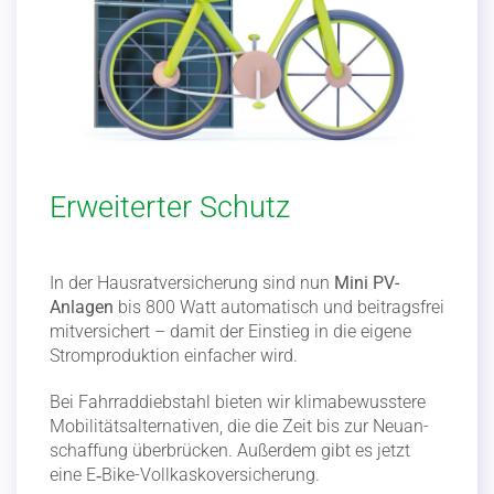
Erweiterter Schutz
In der Hausrat­ver­si­cherung sind nun
Mini PV-
Anlagen
bis 800 Watt automa­tisch und beitragsfrei
mitver­si­chert – damit der Einstieg in die eigene
Strom­pro­duktion einfacher wird.
Bei Fahrrad­dieb­stahl bieten wir klima­be­wusstere
Mobili­täts­al­ter­na­tiven, die die Zeit bis zur Neuan­
schaffung überbrücken. Außerdem gibt es jetzt
eine E‑Bike-Vollkas­ko­ver­si­cherung.