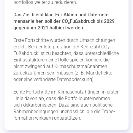
port­folios weiter zu reduzieren.
Das Ziel bleibt klar: Für Aktien und Unter­neh­
mens­an­leihen soll der CO₂Fuß­ab­druck bis 2029
gegenüber 2021 halbiert werden.
Erste Fortschritte wurden durch Umschich­tungen
erzielt. Bei der Inter­pre­tation der Kennzahl CO₂-
Fußab­druck ist zu beachten, dass unter­schied­liche
Einfluss­fak­toren eine Rolle spielen können, die
nicht zwingend auf Klima­schutz­maß­nahmen
zurück­zu­führen sein müssen (z. B. Markt­ef­fekte
oder eine verän­derte Daten­ab­de­ckung).
Echte Fortschritte im Klima­schutz hängen in erster
Linie davon ab, dass die Portfo­lio­un­ter­nehmen
sich dekar­bo­ni­sieren. Dazu sind auch politische
Rahmen­be­din­gungen unerlässlich, die die Trans­
for­mation wirksam unter­stützen.