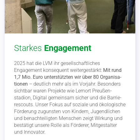
Starkes
Engagement
2025 hat die LVM ihr gesell­schaft­liches
Engagement konse­quent weiter­ge­stärkt:
Mit rund
1,7 Mio. Euro unter­stützten wir über 80 Organi­sa­
tionen
– deutlich mehr als im Vorjahr. Besonders
sichtbar waren Projekte wie Lernort Preußen­
stadion, Digital gemeinsam sicher und die Barrie­
rescouts. Unser Fokus auf soziale und ökolo­gische
Förderung zugunsten von Kindern, Jugend­lichen
und benach­tei­ligten Menschen zeigt Wirkung und
bestätigt unsere Rolle als Förderer, Mitge­stalter
und Innovator.