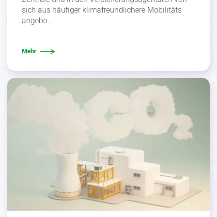
sich aus häufiger klima­freund­li­chere Mobili­täts­
angebo…
Mehr