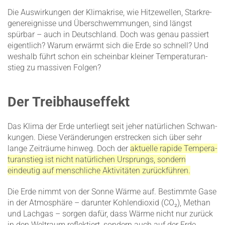
Die Auswir­kungen der Klima­krise, wie Hitze­wellen, Stark­re­
gen­er­eig­nisse und Überschwem­mungen, sind längst
spürbar – auch in Deutschland. Doch was genau passiert
eigentlich? Warum erwärmt sich die Erde so schnell? Und
weshalb führt schon ein scheinbar kleiner Tempe­ra­tur­an­
stieg zu massiven Folgen?
Der Treibhauseffekt
Das Klima der Erde unter­liegt seit jeher natür­lichen Schwan­
kungen. Diese Verän­de­rungen erstrecken sich über sehr
lange Zeiträume hinweg. Doch der
aktuelle rapide Tempe­ra­
tur­an­stieg ist nicht natür­lichen Ursprungs, sondern
eindeutig auf mensch­liche Aktivi­täten zurück­führen.
Die Erde nimmt von der Sonne Wärme auf. Bestimmte Gase
in der Atmosphäre – darunter Kohlen­dioxid (CO₂), Methan
und Lachgas – sorgen dafür, dass Wärme nicht nur zurück
in den Weltraum reflek­tiert, sondern auch auf der Erde