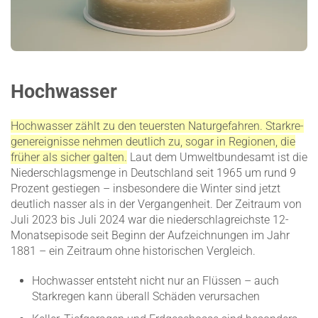
Hochwasser
Hochwasser zählt zu den teuersten Natur­ge­fahren. Stark­re­
gen­er­eig­nisse nehmen deutlich zu, sogar in Regionen, die
früher als sicher galten.
Laut dem Umwelt­bun­desamt ist die
Nieder­schlags­menge in Deutschland seit 1965 um rund 9
Prozent gestiegen – insbe­sondere die Winter sind jetzt
deutlich nasser als in der Vergan­genheit. Der Zeitraum von
Juli 2023 bis Juli 2024 war die nieder­schlag­reichste 12-
Monats­episode seit Beginn der Aufzeich­nungen im Jahr
1881 – ein Zeitraum ohne histo­ri­schen Vergleich.
Hochwasser entsteht nicht nur an Flüssen – auch
Stark­regen kann überall Schäden verur­sachen