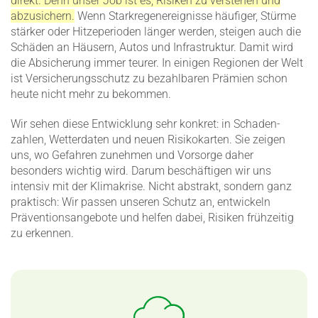
direkt. Denn unser Job ist es, Risiken zu verstehen und
abzusi­chern.
Wenn Stark­re­gen­er­eig­nisse häufiger, Stürme
stärker oder Hitze­pe­rioden länger werden, steigen auch die
Schäden an Häusern, Autos und Infra­struktur. Damit wird
die Absicherung immer teurer. In einigen Regionen der Welt
ist Versi­che­rungs­schutz zu bezahl­baren Prämien schon
heute nicht mehr zu bekommen.
Wir sehen diese Entwicklung sehr konkret: in Schaden­
zahlen, Wetter­daten und neuen Risiko­karten. Sie zeigen
uns, wo Gefahren zunehmen und Vorsorge daher
besonders wichtig wird. Darum beschäf­tigen wir uns
intensiv mit der Klima­krise. Nicht abstrakt, sondern ganz
praktisch: Wir passen unseren Schutz an, entwi­ckeln
Präven­ti­ons­an­gebote und helfen dabei, Risiken frühzeitig
zu erkennen.