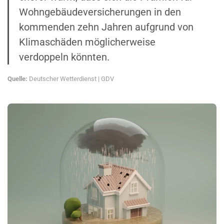
Wohnge­bäu­de­ver­si­che­rungen in den
kommenden zehn Jahren aufgrund von
Klima­schäden mögli­cher­weise
verdoppeln könnten.
Quelle:
Deutscher Wetter­dienst
|
GDV