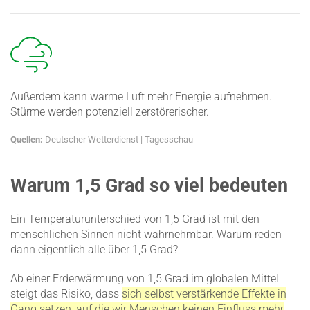
Außerdem kann warme Luft mehr Energie aufnehmen.
Stürme werden poten­ziell zerstö­re­ri­scher.
Quellen:
Deutscher Wetter­dienst
|
Tages­schau
Warum 1,5 Grad so viel bedeuten
Ein Tempe­ra­tur­un­ter­schied von 1,5 Grad ist mit den
mensch­lichen Sinnen nicht wahrnehmbar. Warum reden
dann eigentlich alle über 1,5 Grad?
Ab einer Erder­wärmung von 1,5 Grad im globalen Mittel
steigt das Risiko, dass
sich selbst verstär­kende Effekte in
Gang setzen, auf die wir Menschen keinen Einfluss mehr