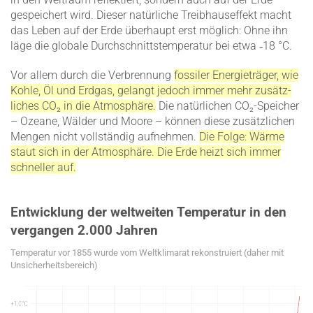
gespei­chert wird. Dieser natür­liche Treib­haus­effekt macht
das Leben auf der Erde überhaupt erst möglich: Ohne ihn
läge die globale Durch­schnitts­tem­pe­ratur bei etwa ‑18 °C.
Vor allem durch die Verbrennung
fossiler Energie­träger, wie
Kohle, Öl und Erdgas, gelangt jedoch immer mehr zusätz­
liches CO₂ in die Atmosphäre.
Die natür­lichen CO₂-Speicher
– Ozeane, Wälder und Moore – können diese zusätz­lichen
Mengen nicht vollständig aufnehmen.
Die Folge: Wärme
staut sich in der Atmosphäre. Die Erde heizt sich immer
schneller auf.
Entwicklung der weltweiten Temperatur in den
vergangen 2.000 Jahren
Tempe­ratur vor 1855 wurde vom Weltkli­marat rekon­struiert (daher mit
Unsicher­heits­be­reich)