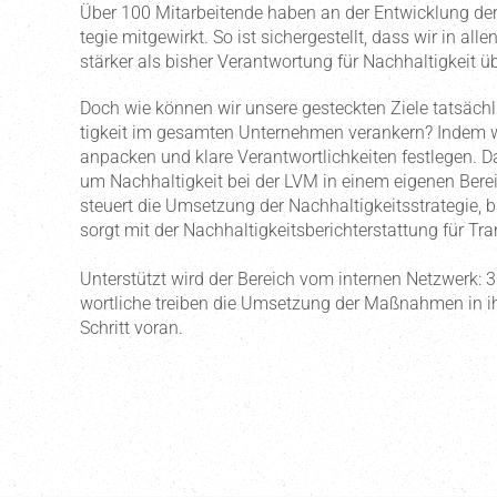
Über 100 Mitar­bei­tende haben an der Entwicklung der 
tegie mitge­wirkt. So ist sicher­ge­stellt, dass wir in all
stärker als bisher Verant­wortung für Nachhal­tigkeit
Doch wie können wir unsere gesteckten Ziele tatsächl
tigkeit im gesamten Unter­nehmen verankern? Indem
anpacken und klare Verant­wort­lich­keiten festlegen. 
um Nachhal­tigkeit bei der LVM in einem eigenen Be
steuert die Umsetzung der Nachhal­tig­keits­stra­tegie, 
sorgt mit der Nachhal­tig­keits­be­richt­erstattung für Tr
Unter­stützt wird der Bereich vom internen Netzwerk: 30 
wort­liche treiben die Umsetzung der Maßnahmen in ihr
Schritt voran.