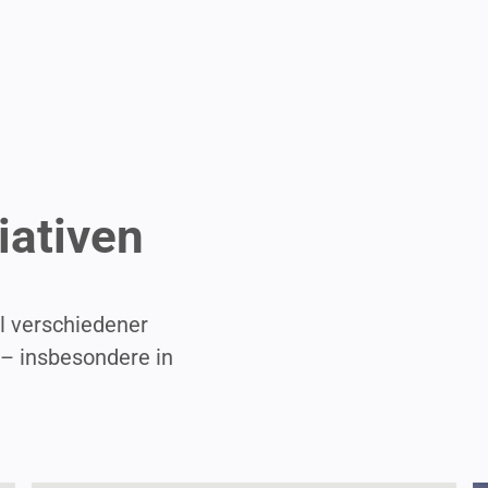
iativen
l verschie­dener
 – insbe­sondere in