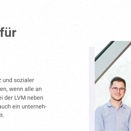
für
z und sozialer
ren, wenn alle an
ei der LVM neben
auch ein unter­neh­
t.