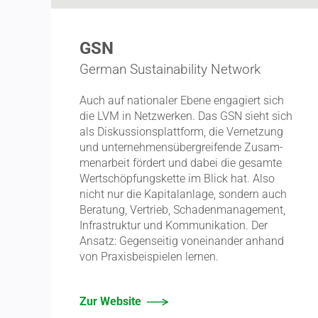
GSN
German Sustainability Network
Auch auf natio­naler Ebene engagiert sich
die LVM in Netzwerken. Das GSN sieht sich
als Diskus­si­ons­plattform, die Vernetzung
und unter­neh­mens­über­grei­fende Zusam­
men­arbeit fördert und dabei die gesamte
Wertschöp­fungs­kette im Blick hat. Also
nicht nur die Kapital­anlage, sondern auch
Beratung, Vertrieb, Schaden­ma­nagement,
Infra­struktur und Kommu­ni­kation. Der
Ansatz: Gegen­seitig vonein­ander anhand
von Praxis­bei­spielen lernen.
Zur Website