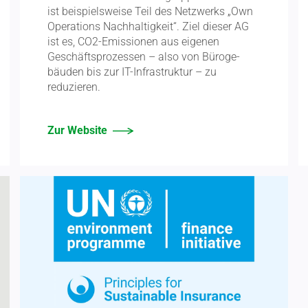
ist beispiels­weise Teil des Netzwerks „Own
Opera­tions Nachhal­tigkeit“. Ziel dieser AG
ist es, CO2-Emissionen aus eigenen
Geschäfts­pro­zessen – also von Büroge­
bäuden bis zur IT-Infra­struktur – zu
reduzieren.
Zur Website