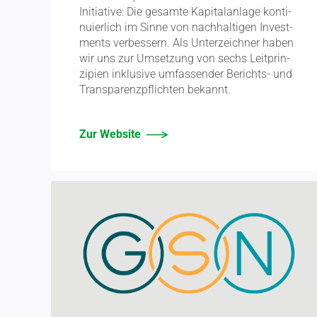
Initiative: Die gesamte Kapital­anlage konti­
nu­ierlich im Sinne von nachhal­tigen Invest­
ments verbessern. Als Unter­zeichner haben
wir uns zur Umsetzung von sechs Leitprin­
zipien inklusive umfas­sender Berichts- und
Trans­pa­renz­pflichten bekannt.
Zur Website