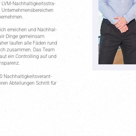
LVM-Nachhal­tig­keits­stra­
en Unter­neh­mens­be­reichen
 übernehmen.
ich erreichen und Nachhal­
 wir Dinge gemeinsam
Daher laufen alle Fäden rund
reich zusammen. Das Team
baut ein Controlling auf und
ans­parenz.
Nachhal­tig­keits­ver­ant­
en Abtei­lungen Schritt für