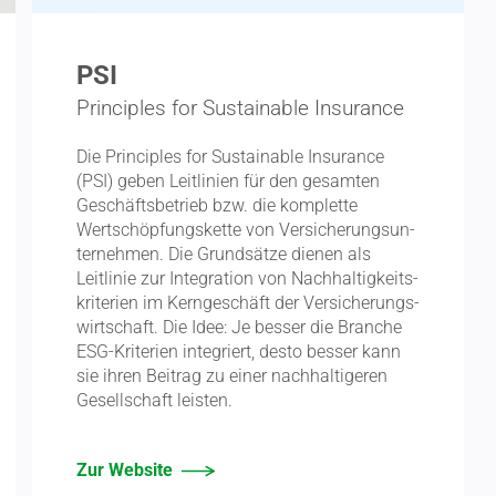
PSI
Principles for Sustainable Insurance
Die Principles for Sustainable Insurance
(PSI) geben Leitlinien für den gesamten
Geschäfts­be­trieb bzw. die komplette
Wertschöp­fungs­kette von Versi­che­rungs­un­
ter­nehmen. Die Grund­sätze dienen als
Leitlinie zur Integration von Nachhal­tig­keits­
kri­terien im Kernge­schäft der Versi­che­rungs­
wirt­schaft. Die Idee: Je besser die Branche
ESG-Kriterien integriert, desto besser kann
sie ihren Beitrag zu einer nachhal­ti­geren
Gesell­schaft leisten.
Zur Website