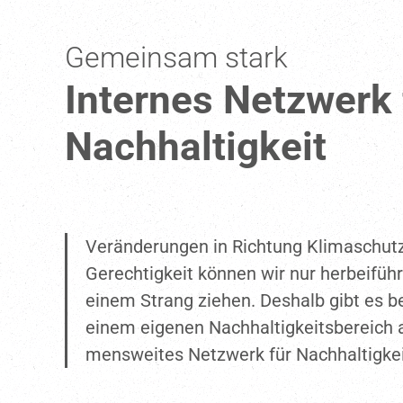
Gemeinsam stark
Internes Netzwerk 
Nachhaltigkeit
Verän­de­rungen in Richtung Klima­schut
Gerech­tigkeit können wir nur herbei­füh
einem Strang ziehen. Deshalb gibt es b
einem eigenen Nachhal­tig­keits­be­reich 
mens­weites Netzwerk für Nachhal­tigkei