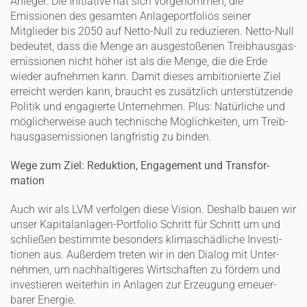
Anleger. Die Initiative hat sich vorge­nommen, die
Emissionen des gesamten Anlage­port­folios seiner
Mitglieder bis 2050 auf Netto-Null zu reduzieren. Netto-Null
bedeutet, dass die Menge an ausge­sto­ßenen Treib­haus­gas­
emis­sionen nicht höher ist als die Menge, die die Erde
wieder aufnehmen kann. Damit dieses ambitio­nierte Ziel
erreicht werden kann, braucht es zusätzlich unter­stüt­zende
Politik und engagierte Unter­nehmen. Plus: Natür­liche und
mögli­cher­weise auch technische Möglich­keiten, um Treib­
haus­gas­emis­sionen langfristig zu binden.
Wege zum Ziel: Reduktion, Engagement und Trans­for­
mation
Auch wir als LVM verfolgen diese Vision. Deshalb bauen wir
unser Kapital­an­lagen-Portfolio Schritt für Schritt um und
schließen bestimmte besonders klima­schäd­liche Inves­ti­
tionen aus. Außerdem treten wir in den Dialog mit Unter­
nehmen, um nachhal­ti­geres Wirtschaften zu fördern und
inves­tieren weiterhin in Anlagen zur Erzeugung erneu­er­
barer Energie.