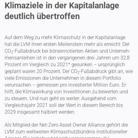
Klimaziele in der Kapitalanlage
deutlich übertroffen
Auf dem Weg zu mehr Klima­schutz in der Kapital­anlage
hat die LVM ihren ersten Meilen­stein mehr als erreicht: Der
CO
-Fußab­druck bei börsen­no­tierten Aktien und Unter­neh­
2
mens­an­leihen ist in den vergan­genen drei Jahren um 32,8
Prozent im Vergleich zu 2021* gesunken – ursprünglich
geplant waren 20 Prozent. Der CO
-Fußab­druck gibt an, wie
2
viele Emissionen die Unter­nehmen in diesem Portfolio
verur­sachen – gemessen pro inves­tierter Million Euro. Er
hilft, die Klima­wirkung von Inves­ti­tionen zu bewerten und
zu steuern. Und nun geht es weiter: Ausgehend vom
Vergleichsjahr 2021 soll der Wert in diesem Bereich bis
2029 insgesamt halbiert werden.
Als Mitglied der Net-Zero Asset Owner Alliance gehört die
LVM zum weltweiten Klima­schutz­bündnis insti­tu­tio­neller