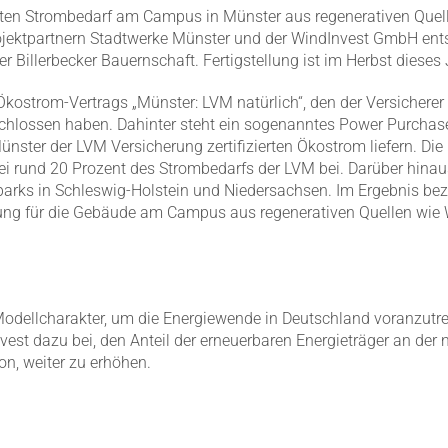
ten Strom­bedarf am Campus in Münster aus regene­ra­tiven Quel
ojekt­partnern Stadt­werke Münster und der WindInvest GmbH ent
er Biller­becker Bauern­schaft. Fertig­stellung ist im Herbst dieses
 Ökostrom-Vertrags „Münster: LVM natürlich“, den der Versi­cherer
schlossen haben. Dahinter steht ein sogenanntes Power Purchas
nster der LVM Versi­cherung zerti­fi­zierten Ökostrom liefern. Die
ei rund 20 Prozent des Strom­be­darfs der LVM bei. Darüber hinau
­parks in Schleswig-Holstein und Nieder­sachsen. Im Ergebnis bez
ung für die Gebäude am Campus aus regene­ra­tiven Quellen wie 
 Modell­cha­rakter, um die Energie­wende in Deutschland voran­zu­tr
 dazu bei, den Anteil der erneu­er­baren Energie­träger an der n
on, weiter zu erhöhen.