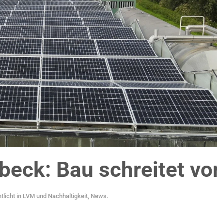
rbeck: Bau schreitet vo
tlicht in
LVM und Nachhaltigkeit
,
News
.