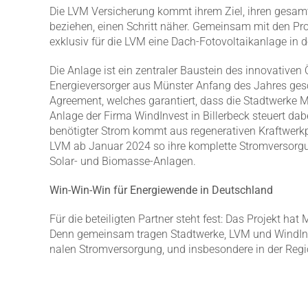
Die LVM Versi­cherung kommt ihrem Ziel, ihren gesam
beziehen, einen Schritt näher. Gemeinsam mit den Pr
exklusiv für die LVM eine Dach-Fotovol­ta­ik­anlage in d
Die Anlage ist ein zentraler Baustein des innova­tiven
Energie­ver­sorger aus Münster Anfang des Jahres ge
Agreement, welches garan­tiert, dass die Stadt­werke Mü
Anlage der Firma WindInvest in Billerbeck steuert dab
benötigter Strom kommt aus regene­ra­tiven Kraft­werk
LVM ab Januar 2024 so ihre komplette Strom­ver­sorg
Solar- und Biomasse-Anlagen.
Win-Win-Win für Energie­wende in Deutschland
Für die betei­ligten Partner steht fest: Das Projekt hat
Denn gemeinsam tragen Stadt­werke, LVM und WindInvest
nalen Strom­ver­sorgung, und insbe­sondere in der Regi